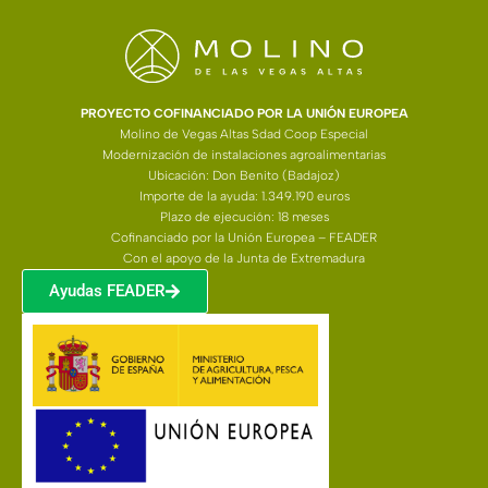
PROYECTO COFINANCIADO POR LA UNIÓN EUROPEA
Molino de Vegas Altas Sdad Coop Especial
Modernización de instalaciones agroalimentarias
Ubicación: Don Benito (Badajoz)
Importe de la ayuda: 1.349.190 euros
Plazo de ejecución: 18 meses
Cofinanciado por la Unión Europea – FEADER
Con el apoyo de la Junta de Extremadura
Ayudas FEADER