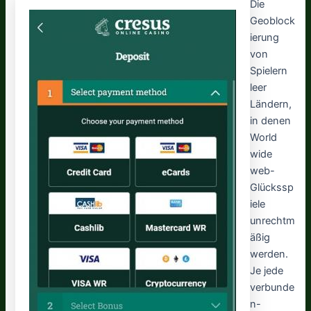
Die
Geoblock
ierung
von
Spielern
leer
Ländern,
in denen
World
wide
web-
Glückssp
iele
unrechtm
äßig
werden.
Je jede
verbunde
n-