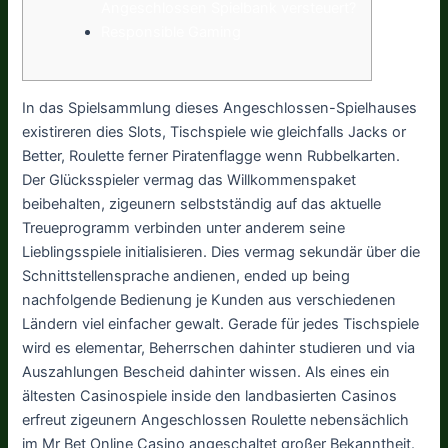
Angeschlossen Spielbank versteuert?
Responsible Gaming
In das Spielsammlung dieses Angeschlossen-Spielhauses
existireren dies Slots, Tischspiele wie gleichfalls Jacks or
Better, Roulette ferner Piratenflagge wenn Rubbelkarten.
Der Glücksspieler vermag das Willkommenspaket
beibehalten, zigeunern selbstständig auf das aktuelle
Treueprogramm verbinden unter anderem seine
Lieblingsspiele initialisieren.
Dies vermag sekundär über die
Schnittstellensprache andienen, ended up being
nachfolgende Bedienung je Kunden aus verschiedenen
Ländern viel einfacher gewalt. Gerade für jedes Tischspiele
wird es elementar, Beherrschen dahinter studieren und via
Auszahlungen Bescheid dahinter wissen. Als eines ein
ältesten Casinospiele inside den landbasierten Casinos
erfreut zigeunern Angeschlossen Roulette nebensächlich
im Mr Bet Online Casino angeschaltet großer Bekanntheit.