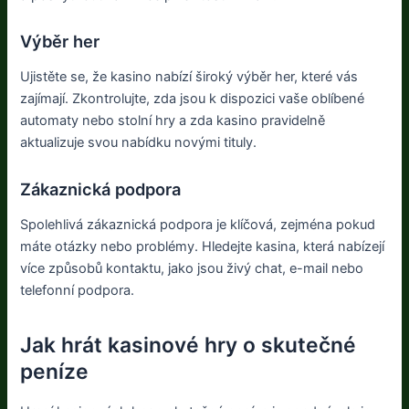
Výběr her
Ujistěte se, že kasino nabízí široký výběr her, které vás
zajímají. Zkontrolujte, zda jsou k dispozici vaše oblíbené
automaty nebo stolní hry a zda kasino pravidelně
aktualizuje svou nabídku novými tituly.
Zákaznická podpora
Spolehlivá zákaznická podpora je klíčová, zejména pokud
máte otázky nebo problémy. Hledejte kasina, která nabízejí
více způsobů kontaktu, jako jsou živý chat, e-mail nebo
telefonní podpora.
Jak hrát kasinové hry o skutečné
peníze