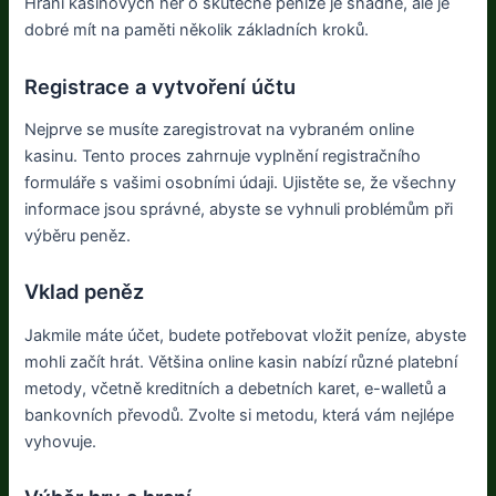
Hraní kasinových her o skutečné peníze je snadné, ale je
dobré mít na paměti několik základních kroků.
Registrace a vytvoření účtu
Nejprve se musíte zaregistrovat na vybraném online
kasinu. Tento proces zahrnuje vyplnění registračního
formuláře s vašimi osobními údaji. Ujistěte se, že všechny
informace jsou správné, abyste se vyhnuli problémům při
výběru peněz.
Vklad peněz
Jakmile máte účet, budete potřebovat vložit peníze, abyste
mohli začít hrát. Většina online kasin nabízí různé platební
metody, včetně kreditních a debetních karet, e-walletů a
bankovních převodů. Zvolte si metodu, která vám nejlépe
vyhovuje.