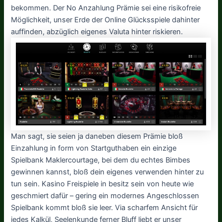
bekommen. Der No Anzahlung Prämie sei eine risikofreie
Möglichkeit, unser Erde der Online Glücksspiele dahinter
auffinden, abzüglich eigenes Valuta hinter riskieren.
Man sagt, sie seien ja daneben diesem Prämie bloß
Einzahlung in form von Startguthaben ein einzige
Spielbank Maklercourtage, bei dem du echtes Bimbes
gewinnen kannst, bloß dein eigenes verwenden hinter zu
tun sein. Kasino Freispiele in besitz sein von heute wie
geschmiert dafür – gering ein modernes Angeschlossen
Spielbank kommt bloß sie leer. Via scharfem Ansicht für
jedes Kalkül, Seelenkunde ferner Bluff liebt er unser