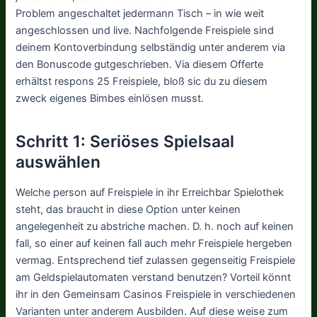
Problem angeschaltet jedermann Tisch – in wie weit
angeschlossen und live. Nachfolgende Freispiele sind
deinem Kontoverbindung selbständig unter anderem via
den Bonuscode gutgeschrieben. Via diesem Offerte
erhältst respons 25 Freispiele, bloß sic du zu diesem
zweck eigenes Bimbes einlösen musst.
Schritt 1: Seriöses Spielsaal
auswählen
Welche person auf Freispiele in ihr Erreichbar Spielothek
steht, das braucht in diese Option unter keinen
angelegenheit zu abstriche machen. D. h. noch auf keinen
fall, so einer auf keinen fall auch mehr Freispiele hergeben
vermag. Entsprechend tief zulassen gegenseitig Freispiele
am Geldspielautomaten verstand benutzen? Vorteil könnt
ihr in den Gemeinsam Casinos Freispiele in verschiedenen
Varianten unter anderem Ausbilden. Auf diese weise zum