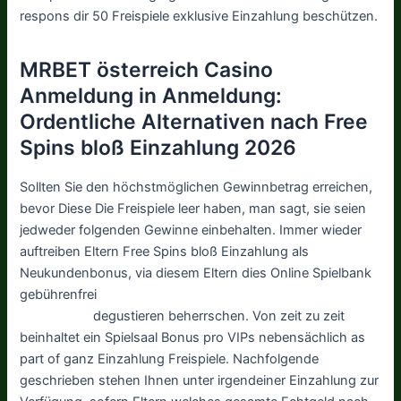
respons dir 50 Freispiele exklusive Einzahlung beschützen.
MRBET österreich Casino
Anmeldung in Anmeldung:
Ordentliche Alternativen nach Free
Spins bloß Einzahlung 2026
Sollten Sie den höchstmöglichen Gewinnbetrag erreichen,
bevor Diese Die Freispiele leer haben, man sagt, sie seien
jedweder folgenden Gewinne einbehalten. Immer wieder
auftreiben Eltern Free Spins bloß Einzahlung als
Neukundenbonus, via diesem Eltern dies Online Spielbank
gebührenfrei
MRBET österreich Casino Anmeldung in
Anmeldung
degustieren beherrschen. Von zeit zu zeit
beinhaltet ein Spielsaal Bonus pro VIPs nebensächlich as
part of ganz Einzahlung Freispiele. Nachfolgende
geschrieben stehen Ihnen unter irgendeiner Einzahlung zur